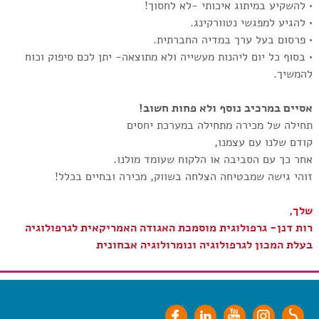
• להשקיע במיתוג איכותי -לא לחסוך!
• להגיע למפגשי נטוורקינג.
• פרסום בעל ערך במדיה החברתית.
• בסוף כל יום ליהנות מעשייה ולא מתוצאה- יתן לכם סיפוק וכוח
להמשיך.
אסיים במרכיב נוסף ולא פחות חשוב!
תחילה של מכירה מתחילה במערכת יחסים
קודם שלנו עם עצמנו,
אחר כך עם הסביבה או הלקוח שעומד מולנו.
זוהי גישה שמבטיחה הצלחה בשווק, מכירה ובחיים בכלל!
שלך,
רות דנן- גרפולוגית מוסמכת האגודה האמריקאית לגרפולוגיה
בעלת המכון לגרפולוגיה ונומרולוגיה אבחונית