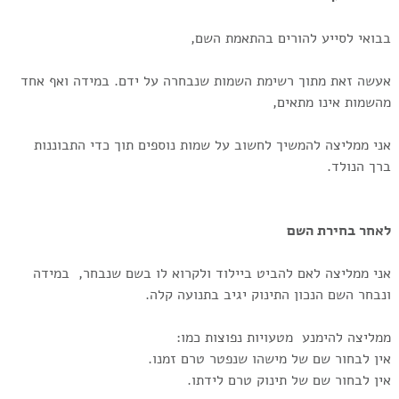
בבואי לסייע להורים בהתאמת השם,
אעשה זאת מתוך רשימת השמות שנבחרה על ידם. במידה ואף אחד
מהשמות אינו מתאים,
אני ממליצה להמשיך לחשוב על שמות נוספים תוך כדי התבוננות
ברך הנולד.
לאחר בחירת השם
אני ממליצה לאם להביט ביילוד ולקרוא לו בשם שנבחר, במידה
ונבחר השם הנכון התינוק יגיב בתנועה קלה.
ממליצה להימנע מטעויות נפוצות כמו:
אין לבחור שם של מישהו שנפטר טרם זמנו.
אין לבחור שם של תינוק טרם לידתו.