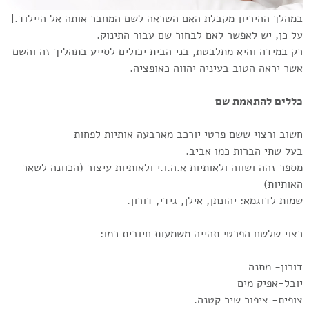
במהלך ההיריון מקבלת האם השראה לשם המחבר אותה אל היילוד.|
על כן, יש לאפשר לאם לבחור שם עבור התינוק.
רק במידה והיא מתלבטת, בני הבית יכולים לסייע בתהליך זה והשם
אשר יראה הטוב בעיניה יהווה כאופציה.
כללים להתאמת שם
חשוב ורצוי ששם פרטי יורכב מארבעה אותיות לפחות
בעל שתי הברות כמו אביב.
מספר זהה ושווה ולאותיות א.ה.ו.י ולאותיות עיצור (הכוונה לשאר
האותיות)
שמות לדוגמא: יהונתן, אילן, גידי, דורון.
רצוי שלשם הפרטי תהייה משמעות חיובית כמו:
דורון- מתנה
יובל-אפיק מים
צופית- ציפור שיר קטנה.