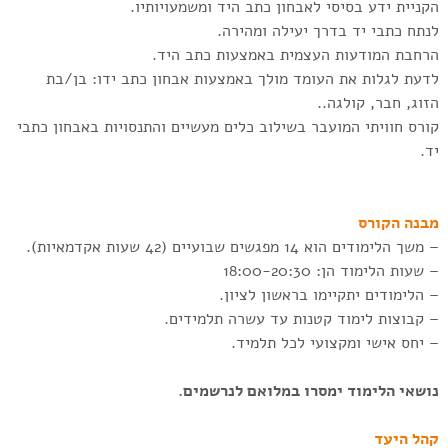
הקניית ידע בסיסי לאבחון כתב היד ומשמעויותיו.
לנתח כתבי יד בדרך יעילה ומהירה.
הרחבת המודעות העצמית באמצעות כתב היד.
לדעת לגלות את העומד מולך באמצעות אבחון כתב ידו: בן/בת
הזוג, חבר, קולגה..
קורס חוויתי המועבר בשילוב כלים מעשיים והתנסויות באבחון כתבי
יד.
מבנה הקורס
– משך הלימודים הוא 14 מפגשים שבועיים (42 שעות אקדמאיות).
– שעות הלימוד הן: 18:00-20:30
– הלימודים יתקיימו בראשון לציון.
– קבוצות לימוד קטנות עד עשרה תלמידים.
– יחס אישי ומקצועי לכל תלמיד.
נושאי הלימוד ימסרו במלואם לנרשמים.
קהל היעד