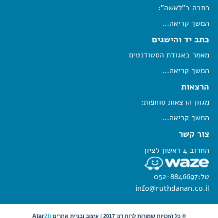
כתבה ב"לאשה":
המשך קריאה...
כתב יד והישגים
מאמר באגודת הסטודנטים
המשך קריאה...
הרצאות
מגוון הרצאות סוחפות:
המשך קריאה...
צור קשר
החרוב 4 ראשון לציון
טל:
052-8846697
info@ruthdanan.co.il
Atar
2b
© כל הזכויות שמורות לרות דנן 2017 |
עיצוב ובניית אתרים